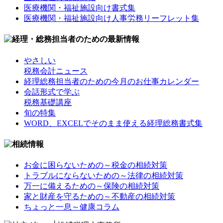
医療機関・福祉施設向け書式集
医療機関・福祉施設向け人事労務リーフレット集
やさしい
税務会計ニュース
経理総務担当者のための今月のお仕事カレンダー
会話形式で学ぶ
税務基礎講座
旬の特集
WORD、EXCELでそのまま使える経理総務書式集
お金に困らないための～税金の相続対策
トラブルにならないための～法律の相続対策
万一に備えるための～保険の相続対策
家と財産を守るための～不動産の相続対策
ちょっと一息～健康コラム