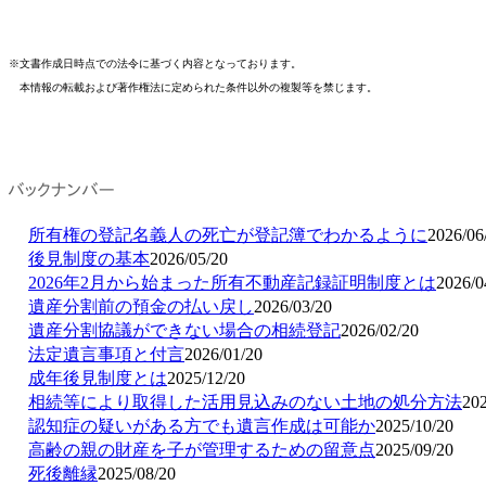
※文書作成日時点での法令に基づく内容となっております。
本情報の転載および著作権法に定められた条件以外の複製等を禁じます。
所有権の登記名義人の死亡が登記簿でわかるように
2026/06
後見制度の基本
2026/05/20
2026年2月から始まった所有不動産記録証明制度とは
2026/0
遺産分割前の預金の払い戻し
2026/03/20
遺産分割協議ができない場合の相続登記
2026/02/20
法定遺言事項と付言
2026/01/20
成年後見制度とは
2025/12/20
相続等により取得した活用見込みのない土地の処分方法
202
認知症の疑いがある方でも遺言作成は可能か
2025/10/20
高齢の親の財産を子が管理するための留意点
2025/09/20
死後離縁
2025/08/20