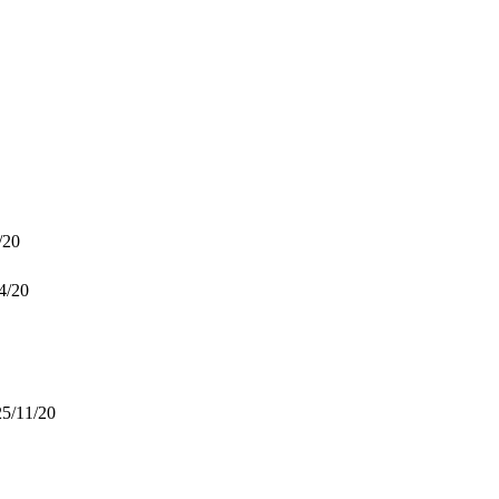
/20
4/20
5/11/20