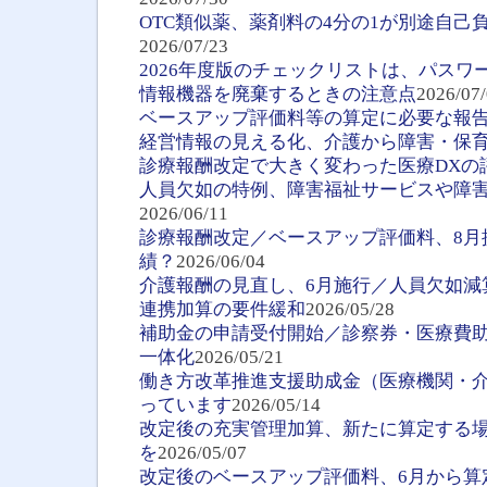
OTC類似薬、薬剤料の4分の1が別途自己
2026/07/23
2026年度版のチェックリストは、パスワ
情報機器を廃棄するときの注意点
2026/07
ベースアップ評価料等の算定に必要な報
経営情報の見える化、介護から障害・保
診療報酬改定で大きく変わった医療DXの
人員欠如の特例、障害福祉サービスや障
2026/06/11
診療報酬改定／ベースアップ評価料、8月
績？
2026/06/04
介護報酬の見直し、6月施行／人員欠如減
連携加算の要件緩和
2026/05/28
補助金の申請受付開始／診察券・医療費
一体化
2026/05/21
働き方改革推進支援助成金（医療機関・
っています
2026/05/14
改定後の充実管理加算、新たに算定する場
を
2026/05/07
改定後のベースアップ評価料、6月から算